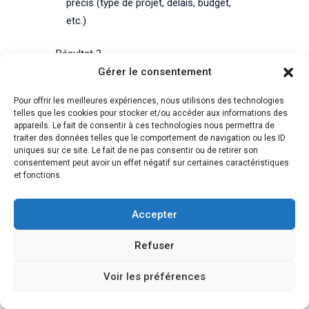
précis (type de projet, délais, budget,
etc.)
Résultat ?
Tu gagnes du temps, tu gagnes en
Gérer le consentement
qualité, et tu bosses avec des gens qui
Pour offrir les meilleures expériences, nous utilisons des technologies
te respectent.
telles que les cookies pour stocker et/ou accéder aux informations des
appareils. Le fait de consentir à ces technologies nous permettra de
Et le mieux dans tout ça ?
traiter des données telles que le comportement de navigation ou les ID
Tu n’as rien à faire au quotidien. Pas besoin
uniques sur ce site. Le fait de ne pas consentir ou de retirer son
consentement peut avoir un effet négatif sur certaines caractéristiques
d’animer ton site. Pas besoin de publier
et fonctions.
tous les jours. Juste de l’avoir, à jour,
propre, pro. Et si t’as envie, tu peux ajouter
Accepter
une photo de chantier de temps en temps,
c’est bonus.
Refuser
Je te donne un exemple.
Voir les préférences
Un maçon de Saint-Alban-les-Villards que
j’ai accompagné m’a dit :