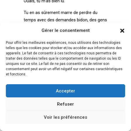
Ouais, tu m’as bien lu.
Tu en as sûrement marre de perdre du
temps avec des demandes bidon, des gens
qui veulent tout, tout de suite, pour pas un
Gérer le consentement
rond, ou qui n’ont même pas pris le temps
de comprendre ce que tu fais.
Pour offrir les meilleures expériences, nous utilisons des technologies
telles que les cookies pour stocker et/ou accéder aux informations des
Ton site, s’il est bien foutu,
filtre
appareils. Le fait de consentir à ces technologies nous permettra de
traiter des données telles que le comportement de navigation ou les ID
naturellement
les contacts :
uniques sur ce site. Le fait de ne pas consentir ou de retirer son
consentement peut avoir un effet négatif sur certaines caractéristiques
Il affiche ta zone d’intervention → donc
et fonctions.
pas de demandes à 60 km
Il précise ce que tu fais (et ne fais PAS)
Accepter
→ donc pas de quiproquos
Il montre ta façon de bosser → donc
Refuser
pas de “clients relous” qui veulent refaire
Voir les préférences
le monde pour 300 €
Il peut même inclure un
formulaire de