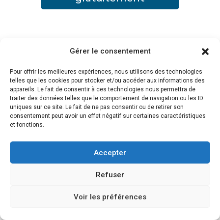
Gérer le consentement
Pour offrir les meilleures expériences, nous utilisons des technologies
telles que les cookies pour stocker et/ou accéder aux informations des
Rechercher
appareils. Le fait de consentir à ces technologies nous permettra de
traiter des données telles que le comportement de navigation ou les ID
uniques sur ce site. Le fait de ne pas consentir ou de retirer son
Recent Posts
consentement peut avoir un effet négatif sur certaines caractéristiques
Bitrix24 : L’outil qui remet de l’ordre dans votre
et fonctions.
entreprise
Accepter
Divi 5 : test du nouveau builder WordPress,
nouveautés et avis
Refuser
Comment j’applique ma devise “Donner pour mieux
recevoir”
Voir les préférences
Pourquoi NoCRM est le meilleur CRM simple, efficace