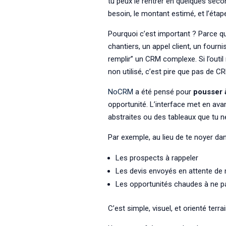
tu peux le rentrer en quelques second
besoin, le montant estimé, et l’étap
Pourquoi c’est important ? Parce que 
chantiers, un appel client, un fournis
remplir” un CRM complexe. Si l’outil n
non utilisé, c’est pire que pas de C
NoCRM
a été pensé pour
pousser à
opportunité. L’interface met en avan
abstraites ou des tableaux que tu n
Par exemple, au lieu de te noyer da
Les prospects à rappeler
Les devis envoyés en attente de
Les opportunités chaudes à ne pas
C’est simple, visuel, et orienté terrai