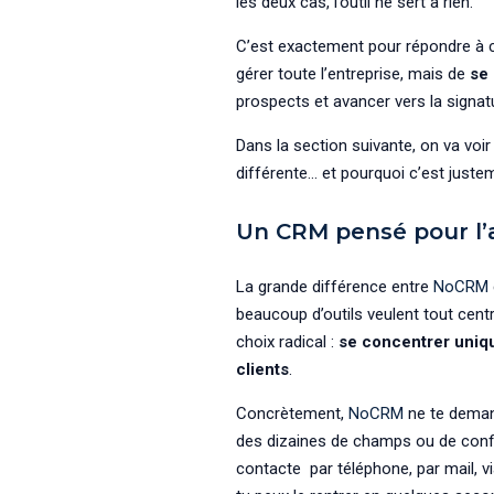
les deux cas, l’outil ne sert à rien.
C’est exactement pour répondre à
gérer toute l’entreprise, mais de
se 
prospects et avancer vers la signat
Dans la section suivante, on va voi
différente… et pourquoi c’est justem
Un CRM pensé pour l’a
La grande différence entre
NoCRM
beaucoup d’outils veulent tout centr
choix radical :
se concentrer uniqu
clients
.
Concrètement,
NoCRM
ne te demand
des dizaines de champs ou de conf
contacte par téléphone, par mail, 