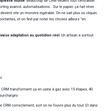
plexité inutile
. Beaucoup de CRM veulent tout centraliser :
orting avancé, automatisations… Sur le papier, ça fait rêver.
a devient vite un monstre ingérable. On ne sait plus où cliquer,
ortantes, et on finit par noter les choses ailleurs “en
vaise adaptation au quotidien réel
. Un artisan a surtout
du
e CRM transforment ça en usine à gaz avec 15 étapes, 40
surchargés.
le CRM correctement, soit on ne l’ouvre plus du tout. Et dans