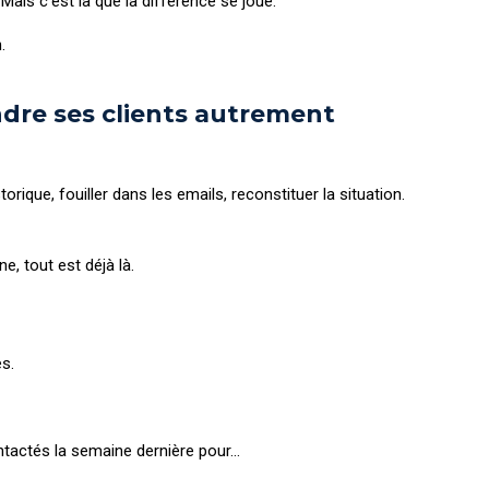
ais c’est là que la différence se joue.
.
dre ses clients autrement
rique, fouiller dans les emails, reconstituer la situation.
, tout est déjà là.
s.
ntactés la semaine dernière pour…