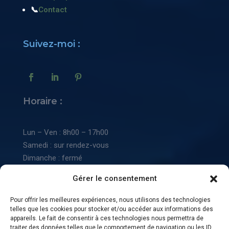
📞
Contact
Suivez-moi :
Horaire :
Lun – Ven : 8h00 – 17h00
Samedi : sur rendez-vous
Dimanche : fermé
Gérer le consentement
📜
Mentions légales
:
Pour offrir les meilleures expériences, nous utilisons des technologies
telles que les cookies pour stocker et/ou accéder aux informations des
📠
Conditions générales de vente
appareils. Le fait de consentir à ces technologies nous permettra de
traiter des données telles que le comportement de navigation ou les ID