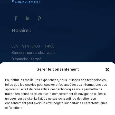
Suivez-moi :
Horaire :
Lun – Ven : 8h00 – 17h00
Samedi : sur rendez-vous
Dimanche : fermé
Gérer le consentement
📜
Mentions légales
:
Pour offrir les meilleures expériences, nous utilisons des technologies
telles que les cookies pour stocker et/ou accéder aux informations des
📠
Conditions générales de vente
appareils. Le fait de consentir à ces technologies nous permettra de
traiter des données telles que le comportement de navigation ou les ID
🧭
Politique de confidentialité
uniques sur ce site. Le fait de ne pas consentir ou de retirer son
🧩
Politique de cookies
consentement peut avoir un effet négatif sur certaines caractéristiques
et fonctions.