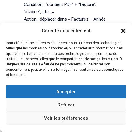
Condition : “contient PDF” + “facture”,
“invoice”, etc. →
Action : déplacer dans « Factures – Année
»
Gérer le consentement
🟧
Filtre 3 : Les confirmations de
Pour offrir les meilleures expériences, nous utilisons des technologies
commandes
telles que les cookies pour stocker et/ou accéder aux informations des
appareils. Le fait de consentir à ces technologies nous permettra de
Condition : “commande”, “achat”, “paypal”,
traiter des données telles que le comportement de navigation ou les ID
uniques sur ce site. Le fait de ne pas consentir ou de retirer son
“stripe” →
consentement peut avoir un effet négatif sur certaines caractéristiques
Action : dossier « Achats »
et fonctions.
🟥
Filtre 4 : Les messages prioritaires
Accepter
Condition : Adresse mail des clients /
partenaires importants →
Refuser
Action : Marquer en étoile + catégorie
prioritaire
Voir les préférences
Un client artisan m’a dit un jour :