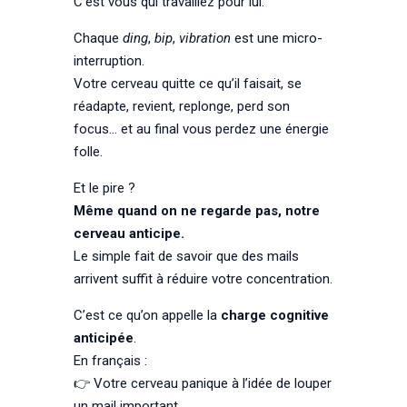
C’est vous qui travaillez pour lui.
Chaque
ding
,
bip
,
vibration
est une micro-
interruption.
Votre cerveau quitte ce qu’il faisait, se
réadapte, revient, replonge, perd son
focus… et au final vous perdez une énergie
folle.
Et le pire ?
Même quand on ne regarde pas, notre
cerveau anticipe.
Le simple fait de savoir que des mails
arrivent suffit à réduire votre concentration.
C’est ce qu’on appelle la
charge cognitive
anticipée
.
En français :
👉 Votre cerveau panique à l’idée de louper
un mail important.