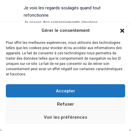
Je vois les regards soulagés quand tout
refonctionne.
Je reçois des remerciements sincères,
parfois un café offert, et ça me rappelle
Gérer le consentement
pourquoi je fais ce métier :
Pour offrir les meilleures expériences, nous utilisons des technologies
pas juste pour vendre des services en ligne,
telles que les cookies pour stocker et/ou accéder aux informations des
mais pour
aider des gens réels
à
appareils. Le fait de consentir à ces technologies nous permettra de
retrouver leur sérénité numérique.
traiter des données telles que le comportement de navigation ou les ID
uniques sur ce site. Le fait de ne pas consentir ou de retirer son
consentement peut avoir un effet négatif sur certaines caractéristiques
Les imprévus : un passage obligé
et fonctions.
Et puis il y a les imprévus.
Les urgences.
Accepter
Le client qui m’appelle paniqué à cause d’un
Refuser
site inaccessible,
ou un artisan dont la messagerie est
Voir les préférences
bloquée alors qu’il attend un devis
important.